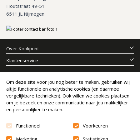
Houtstraat 49-51
6511 JL Nijmegen
Over Kookpunt
Klantenservice
Meld je aan voor onze nieuwsbrief
Om deze site voor jou nog beter te maken, gebruiken wij
altijd functionele en analytische cookies (en daarmee
E-mailadres
Abonneer
vergelijkbare technieken). Ook willen we cookies plaatsen
om je bezoek en onze communicatie naar jou makkelijker
en persoonlijker te maken.
Functioneel
Voorkeuren
Marketing
Statistieken
Beoordeling
9.6