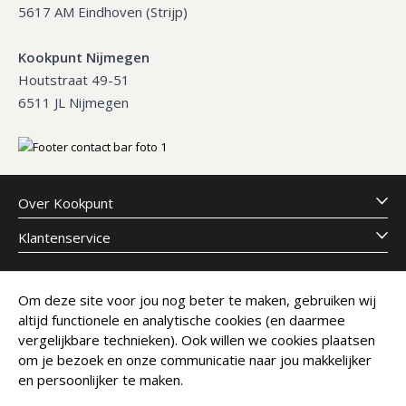
5617 AM Eindhoven (Strijp)
Kookpunt Nijmegen
Houtstraat 49-51
6511 JL Nijmegen
Over Kookpunt
Klantenservice
Meld je aan voor onze nieuwsbrief
Om deze site voor jou nog beter te maken, gebruiken wij
altijd functionele en analytische cookies (en daarmee
E-mailadres
Abonneer
vergelijkbare technieken). Ook willen we cookies plaatsen
om je bezoek en onze communicatie naar jou makkelijker
en persoonlijker te maken.