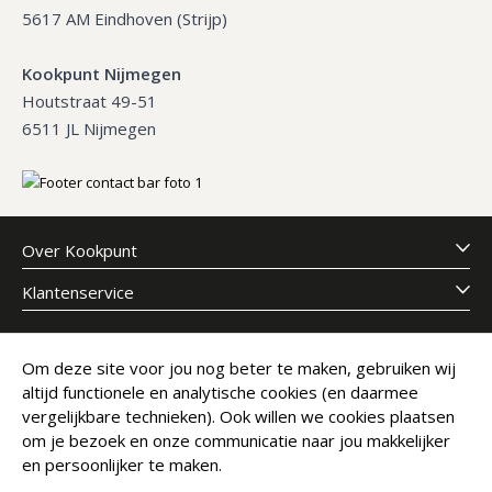
5617 AM Eindhoven (Strijp)
Kookpunt Nijmegen
Houtstraat 49-51
6511 JL Nijmegen
Over Kookpunt
Klantenservice
Meld je aan voor onze nieuwsbrief
Om deze site voor jou nog beter te maken, gebruiken wij
altijd functionele en analytische cookies (en daarmee
E-mailadres
Abonneer
vergelijkbare technieken). Ook willen we cookies plaatsen
om je bezoek en onze communicatie naar jou makkelijker
en persoonlijker te maken.