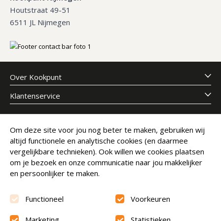
Houtstraat 49-51
6511 JL Nijmegen
Over Kookpunt
Klantenservice
Meld je aan voor onze nieuwsbrief
Om deze site voor jou nog beter te maken, gebruiken wij
altijd functionele en analytische cookies (en daarmee
E-mailadres
Abonneer
vergelijkbare technieken). Ook willen we cookies plaatsen
om je bezoek en onze communicatie naar jou makkelijker
en persoonlijker te maken.
Functioneel
Voorkeuren
Marketing
Statistieken