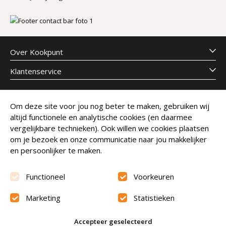
Over Kookpunt
Klantenservice
Meld je aan voor onze nieuwsbrief
Om deze site voor jou nog beter te maken, gebruiken wij
altijd functionele en analytische cookies (en daarmee
E-mailadres
Abonneer
vergelijkbare technieken). Ook willen we cookies plaatsen
om je bezoek en onze communicatie naar jou makkelijker
en persoonlijker te maken.
Functioneel
Voorkeuren
Marketing
Statistieken
Beoordeling
9.6
Accepteer geselecteerd