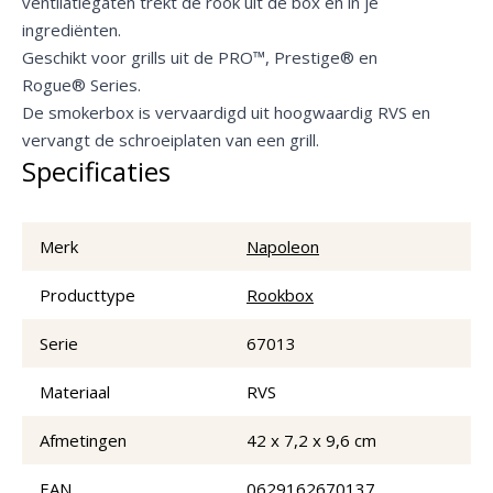
ventilatiegaten trekt de rook uit de box en in je
ingrediënten.
Geschikt voor grills uit de PRO™, Prestige® en
Rogue® Series.
De smokerbox is vervaardigd uit hoogwaardig RVS en
vervangt de schroeiplaten van een grill.
Specificaties
Merk
Napoleon
Producttype
Rookbox
Serie
67013
Materiaal
RVS
Afmetingen
42 x 7,2 x 9,6 cm
EAN
0629162670137