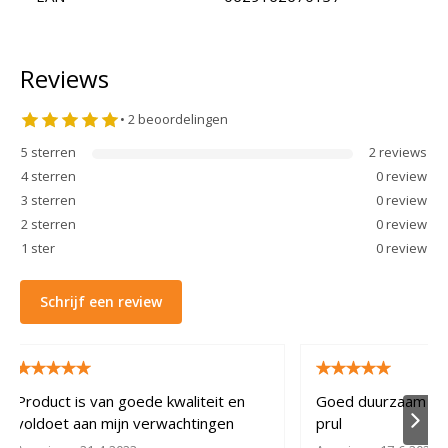
Reviews
•
2
beoordelingen
5
sterren
2
review
s
4
sterren
0
review
3
sterren
0
review
2
sterren
0
review
1
ster
0
review
Schrijf een review
Product is van goede kwaliteit en
Goed duurzaam pro
voldoet aan mijn verwachtingen
prul