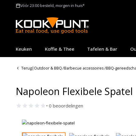
Vóór 23:00 besteld, morgen in huis*
Keuken
Koffie & Thee
Tafelen & Bar
Ou
Terug
|
Outdoor & BBQ
/
Barbecue accessoires
/
BBQ-gereedsch
Napoleon Flexibele Spatel
• 0 beoordelingen