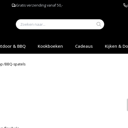
Gratis verzending vanaf 50,-
tdoor & BBQ
Kookboeken
Cadeaus
Kijken & D
ap
/
BBQ-spatels