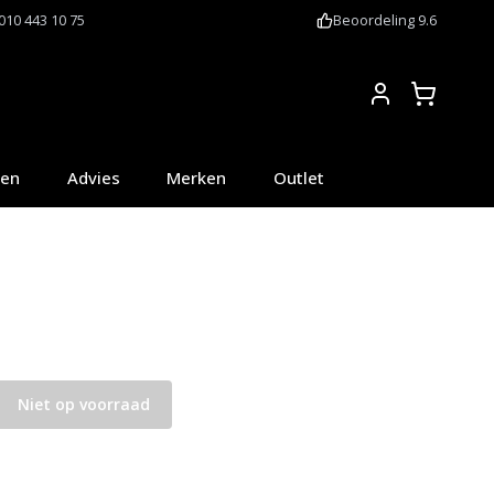
010 443 10 75
Beoordeling 9.6
Account
oen
Advies
Merken
Outlet
Niet op voorraad