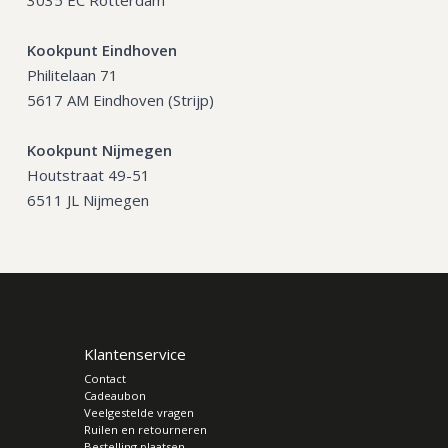
3035 EC Rotterdam
Kookpunt Eindhoven
Philitelaan 71
5617 AM Eindhoven (Strijp)
Kookpunt Nijmegen
Houtstraat 49-51
6511 JL Nijmegen
Klantenservice
Contact
Cadeaubon
Veelgestelde vragen
Ruilen en retourneren
Bestelling plaatsen