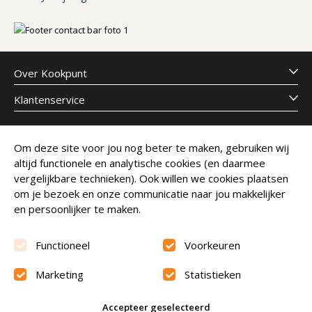
Over Kookpunt
Klantenservice
Meld je aan voor onze nieuwsbrief
Om deze site voor jou nog beter te maken, gebruiken wij
altijd functionele en analytische cookies (en daarmee
E-mailadres
Abonneer
vergelijkbare technieken). Ook willen we cookies plaatsen
om je bezoek en onze communicatie naar jou makkelijker
en persoonlijker te maken.
Functioneel
Voorkeuren
Marketing
Statistieken
Beoordeling
9.6
Accepteer geselecteerd