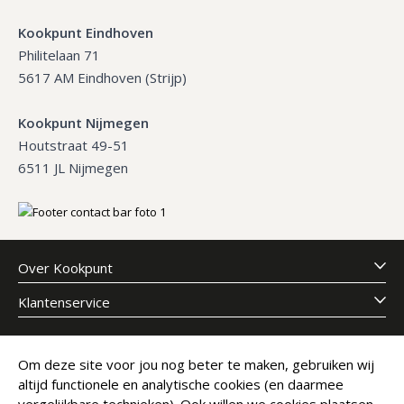
Kookpunt Eindhoven
Philitelaan 71
5617 AM Eindhoven (Strijp)
Kookpunt Nijmegen
Houtstraat 49-51
6511 JL Nijmegen
Over Kookpunt
Klantenservice
Meld je aan voor onze nieuwsbrief
Om deze site voor jou nog beter te maken, gebruiken wij
altijd functionele en analytische cookies (en daarmee
E-mailadres
Abonneer