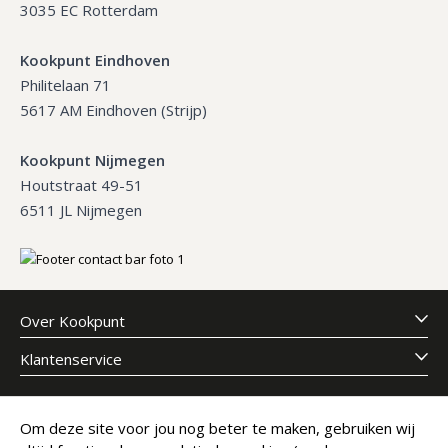
3035 EC Rotterdam
Kookpunt Eindhoven
Philitelaan 71
5617 AM Eindhoven (Strijp)
Kookpunt Nijmegen
Houtstraat 49-51
6511 JL Nijmegen
Over Kookpunt
Klantenservice
Meld je aan voor onze nieuwsbrief
Om deze site voor jou nog beter te maken, gebruiken wij