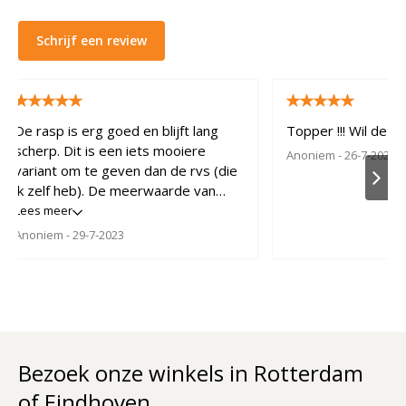
Schrijf een review
De rasp is erg goed en blijft lang
Topper !!! Wil de o
scherp. Dit is een iets mooiere
Anoniem
- 26-7-2023
variant om te geven dan de rvs (die
ik zelf heb). De meerwaarde van
Microplane is er 100%
Lees meer
Anoniem
- 29-7-2023
Bezoek onze winkels in Rotterdam
of Eindhoven