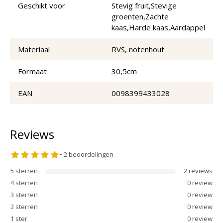
Geschikt voor
Stevig fruit,Stevige
groenten,Zachte
kaas,Harde kaas,Aardappel
Materiaal
RVS, notenhout
Formaat
30,5cm
EAN
0098399433028
Reviews
•
2
beoordelingen
5
sterren
2
review
s
4
sterren
0
review
3
sterren
0
review
2
sterren
0
review
1
ster
0
review