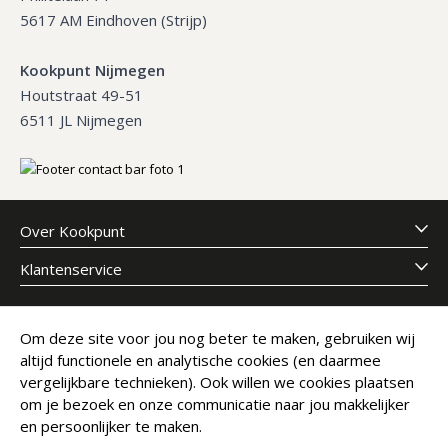
5617 AM Eindhoven (Strijp)
Kookpunt Nijmegen
Houtstraat 49-51
6511 JL Nijmegen
Over Kookpunt
Klantenservice
Meld je aan voor onze nieuwsbrief
Om deze site voor jou nog beter te maken, gebruiken wij
altijd functionele en analytische cookies (en daarmee
E-mailadres
Abonneer
vergelijkbare technieken). Ook willen we cookies plaatsen
om je bezoek en onze communicatie naar jou makkelijker
en persoonlijker te maken.