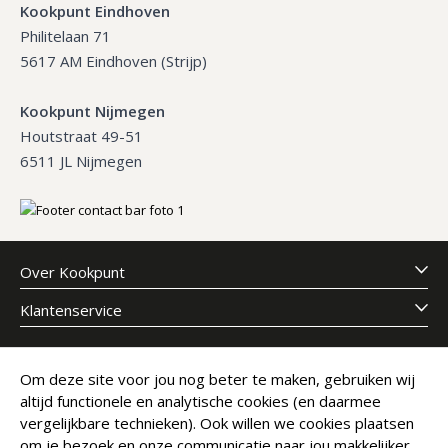
Kookpunt Eindhoven
Philitelaan 71
5617 AM Eindhoven (Strijp)
Kookpunt Nijmegen
Houtstraat 49-51
6511 JL Nijmegen
Over Kookpunt
Klantenservice
Meld je aan voor onze nieuwsbrief
Om deze site voor jou nog beter te maken, gebruiken wij
altijd functionele en analytische cookies (en daarmee
E-mailadres
Abonneer
vergelijkbare technieken). Ook willen we cookies plaatsen
om je bezoek en onze communicatie naar jou makkelijker