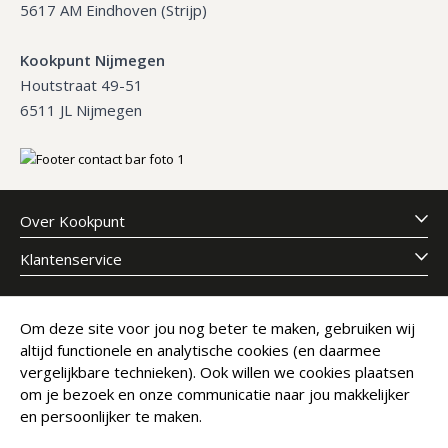
5617 AM Eindhoven (Strijp)
Kookpunt Nijmegen
Houtstraat 49-51
6511 JL Nijmegen
Over Kookpunt
Klantenservice
Meld je aan voor onze nieuwsbrief
Om deze site voor jou nog beter te maken, gebruiken wij
altijd functionele en analytische cookies (en daarmee
E-mailadres
Abonneer
vergelijkbare technieken). Ook willen we cookies plaatsen
om je bezoek en onze communicatie naar jou makkelijker
en persoonlijker te maken.