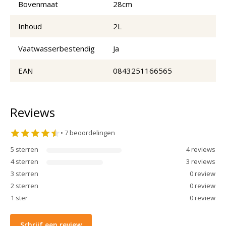
Bovenmaat
28cm
Inhoud
2L
Vaatwasserbestendig
Ja
EAN
0843251166565
Reviews
•
7
beoordelingen
5
sterren
4
review
s
4
sterren
3
review
s
3
sterren
0
review
2
sterren
0
review
1
ster
0
review
Schrijf een review