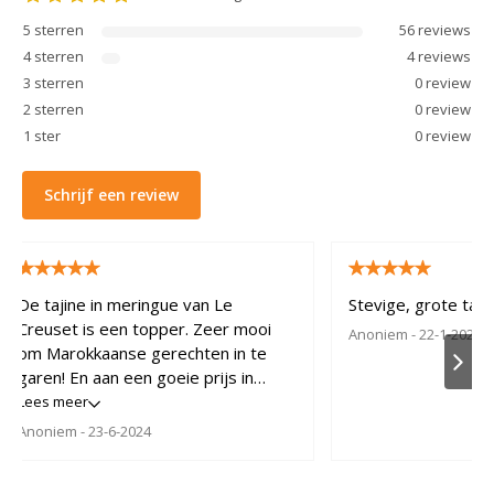
5
sterren
56
review
s
4
sterren
4
review
s
3
sterren
0
review
2
sterren
0
review
1
ster
0
review
Schrijf een review
De tajine in meringue van Le
Stevige, grote taji
Creuset is een topper. Zeer mooi
Anoniem
- 22-1-2024
om Marokkaanse gerechten in te
garen! En aan een goeie prijs in
vergelijking met de winkel.
Lees meer
Anoniem
- 23-6-2024