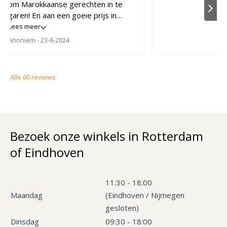
om Marokkaanse gerechten in te
garen! En aan een goeie prijs in
vergelijking met de winkel.
Lees meer
Anoniem
- 23-6-2024
Alle
60
reviews
Bezoek onze winkels in Rotterdam
of Eindhoven
11:30 - 18:00
Maandag
(Eindhoven / Nijmegen
gesloten)
Dinsdag
09:30 - 18:00