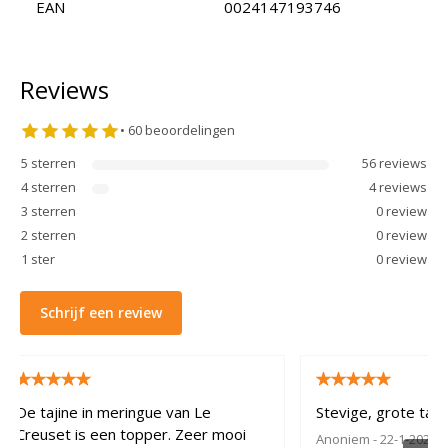
EAN
0024147193746
Reviews
•
60
beoordelingen
5
sterren
56
review
s
4
sterren
4
review
s
3
sterren
0
review
2
sterren
0
review
1
ster
0
review
Schrijf een review
De tajine in meringue van Le
Stevige, grote taji
Creuset is een topper. Zeer mooi
Anoniem
- 22-1-2024