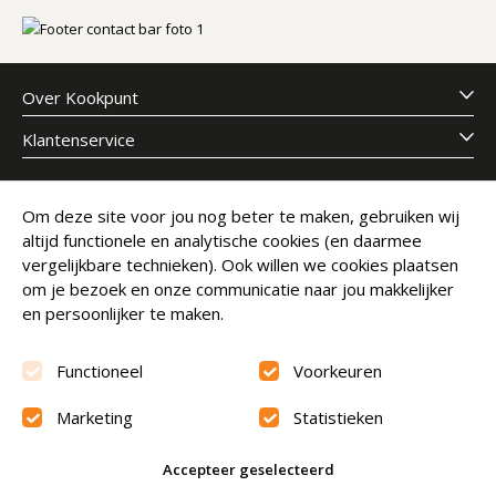
Over Kookpunt
Klantenservice
Meld je aan voor onze nieuwsbrief
Om deze site voor jou nog beter te maken, gebruiken wij
altijd functionele en analytische cookies (en daarmee
E-mailadres
Abonneer
vergelijkbare technieken). Ook willen we cookies plaatsen
om je bezoek en onze communicatie naar jou makkelijker
en persoonlijker te maken.
Functioneel
Voorkeuren
Marketing
Statistieken
Beoordeling
9.6
Accepteer geselecteerd