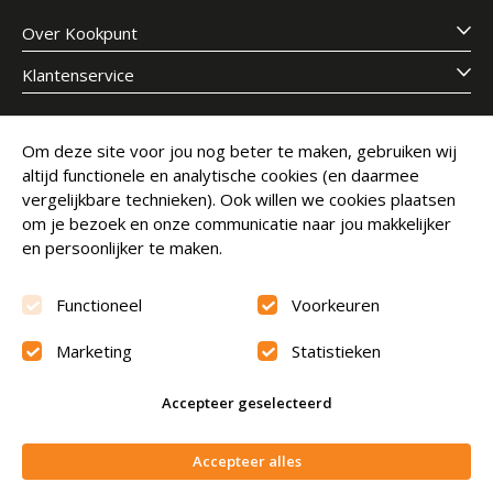
Over Kookpunt
Klantenservice
Meld je aan voor onze nieuwsbrief
Om deze site voor jou nog beter te maken, gebruiken wij
altijd functionele en analytische cookies (en daarmee
E-mailadres
Abonneer
vergelijkbare technieken). Ook willen we cookies plaatsen
om je bezoek en onze communicatie naar jou makkelijker
en persoonlijker te maken.
Functioneel
Voorkeuren
Marketing
Statistieken
Beoordeling
9.6
Accepteer geselecteerd
© Copyright 2026 Kookpunt.nl
|
Algemene voorwaarden
In winkelwagen
Accepteer alles
|
Privacyverklaring
|
Cookies