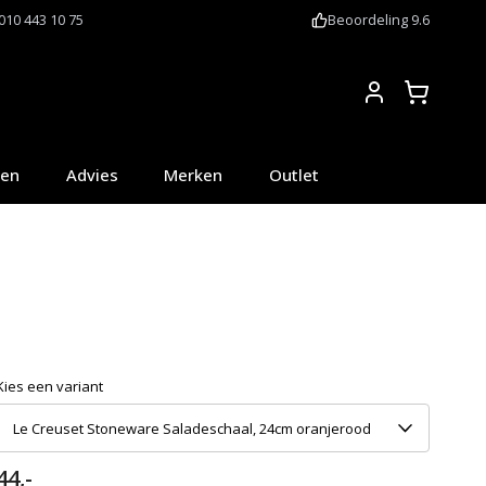
010 443 10 75
Beoordeling 9.6
Account
oen
Advies
Merken
Outlet
Kies een variant
Le Creuset Stoneware Saladeschaal, 24cm oranjerood
44,-