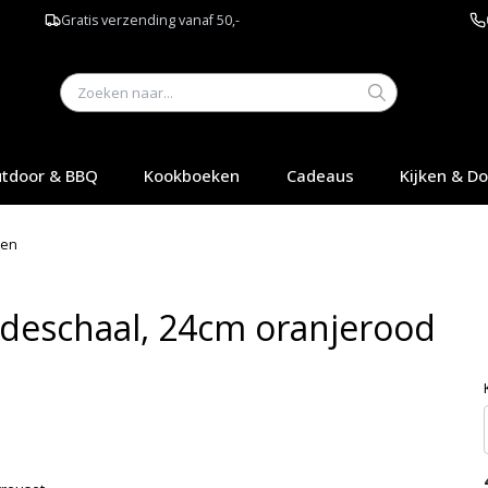
Gratis verzending vanaf 50,-
tdoor & BBQ
Kookboeken
Cadeaus
Kijken & D
len
adeschaal, 24cm oranjerood