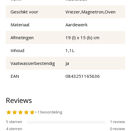
Geschikt voor
Vriezer,Magnetron,Oven
Materiaal
Aardewerk
Afmetingen
19 (l) x 15 (b) cm
Inhoud
1,1L
Vaatwasserbestendig
Ja
EAN
0843251165636
Reviews
•
1
beoordeling
5
sterren
1
review
4
sterren
0
review