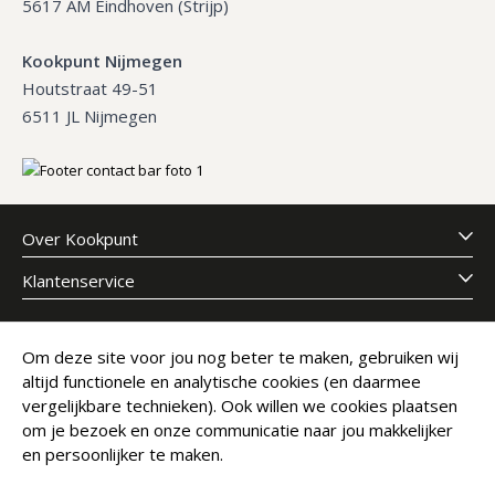
5617 AM Eindhoven (Strijp)
Kookpunt Nijmegen
Houtstraat 49-51
6511 JL Nijmegen
Over Kookpunt
Klantenservice
Meld je aan voor onze nieuwsbrief
Om deze site voor jou nog beter te maken, gebruiken wij
altijd functionele en analytische cookies (en daarmee
E-mailadres
Abonneer
vergelijkbare technieken). Ook willen we cookies plaatsen
om je bezoek en onze communicatie naar jou makkelijker
en persoonlijker te maken.