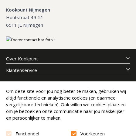
Kookpunt Nijmegen
Houtstraat 49-51
6511 JL Nijmegen
Over Kookpunt
Klantenservice
Meld je aan voor onze nieuwsbrief
Om deze site voor jou nog beter te maken, gebruiken wij
altijd functionele en analytische cookies (en daarmee
E-mailadres
Abonneer
vergelijkbare technieken). Ook willen we cookies plaatsen
om je bezoek en onze communicatie naar jou makkelijker
en persoonlijker te maken.
Functioneel
Voorkeuren