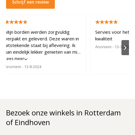
Schrijf een review
Mijn borden werden zorgvuldig
Servies voor het l
verpakt en geleverd. Deze waren in
kwaliteit
uitstekende staat bij aflevering. Ik
Anoniem
- 13-3-2022
kan eindelijk lekker genieten van mijn
mooie service die nu eindelijk
Lees meer
volledig is dankzij jullie.
Anoniem
- 13-8-2024
Bezoek onze winkels in Rotterdam
of Eindhoven