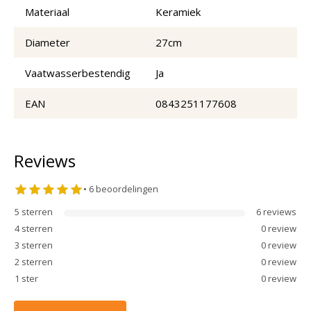
Materiaal
Keramiek
Diameter
27cm
Vaatwasserbestendig
Ja
EAN
0843251177608
Reviews
•
6
beoordelingen
5
sterren
6
review
s
4
sterren
0
review
3
sterren
0
review
2
sterren
0
review
1
ster
0
review