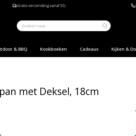
Gratis verzending vanaf 50,-
tdoor & BBQ
Kookboeken
Cadeaus
Kijken & D
lpan met Deksel, 18cm
Q