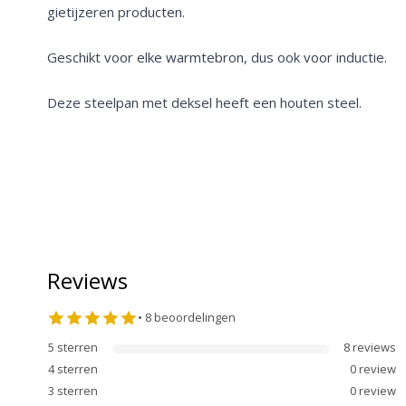
gietijzeren producten.
Geschikt voor elke warmtebron, dus ook voor inductie.
Deze steelpan met deksel heeft een houten steel.
Reviews
•
8
beoordelingen
5
sterren
8
review
s
4
sterren
0
review
3
sterren
0
review