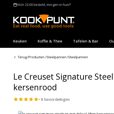
Vóór 23:00 besteld, morgen in huis*
Keuken
Koffie & Thee
Tafelen & Bar
Ou
Terug
/
Producten
/
Steelpannen
/
Steelpannen
Le Creuset Signature Stee
kersenrood
• 8 beoordelingen