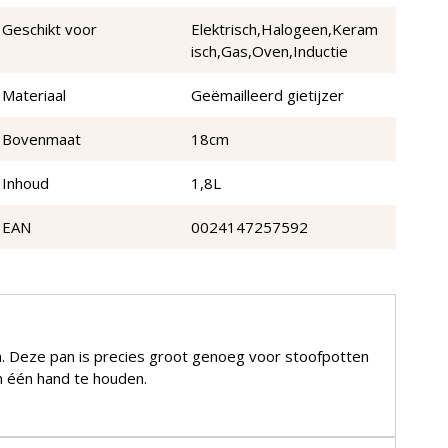
Geschikt voor
Elektrisch,Halogeen,Keram
isch,Gas,Oven,Inductie
Materiaal
Geëmailleerd gietijzer
Bovenmaat
18cm
Inhoud
1,8L
EAN
0024147257592
en. Deze pan is precies groot genoeg voor stoofpotten
in één hand te houden.