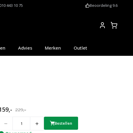
010 443 10 75
Beoordeling 9.6
Account
oen
Advies
Merken
Outlet
159,-
229,-
uantity
Bestellen