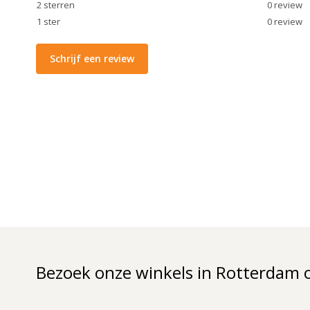
2
sterren
0
review
1
ster
0
review
Schrijf een review
Bezoek onze winkels in Rotterdam 