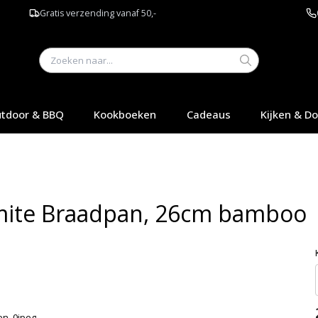
Gratis verzending vanaf 50,-
tdoor & BBQ
Kookboeken
Cadeaus
Kijken & D
rmite Braadpan, 26cm bamboo