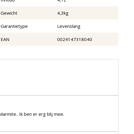
Gewicht
4,3kg
Garantietype
Levenslang
EAN
0024147318040
armite.. Ik ben er erg blij mee.