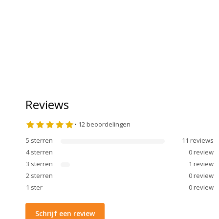
Reviews
•
12
beoordelingen
5
sterren
11
review
s
4
sterren
0
review
3
sterren
1
review
2
sterren
0
review
1
ster
0
review
Schrijf een review