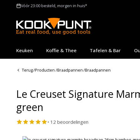
Vóór 23:00 besteld, morgen in huis*
Keuken
Koffie & Thee
Tafelen & Bar
Ou
Terug
/
Producten
/
Braadpannen
/
Braadpannen
Le Creuset Signature Ma
green
• 12 beoordelingen