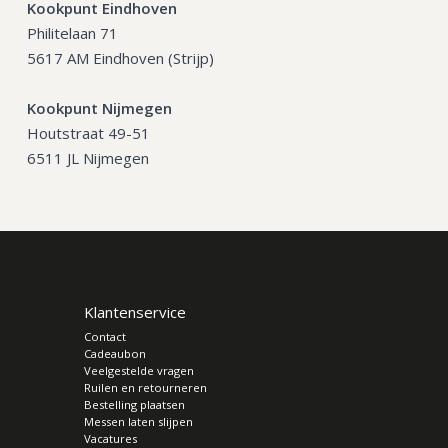
Kookpunt Eindhoven
Philitelaan 71
5617 AM Eindhoven (Strijp)
Kookpunt Nijmegen
Houtstraat 49-51
6511 JL Nijmegen
Klantenservice
Contact
Cadeaubon
Veelgestelde vragen
Ruilen en retourneren
Bestelling plaatsen
Messen laten slijpen
Vacatures