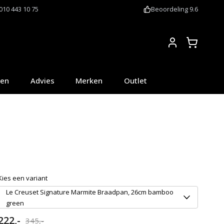
010 443 10 75
Beoordeling 9.6
Account
oen
Advies
Merken
Outlet
Kies een variant
Le Creuset Signature Marmite Braadpan, 26cm bamboo
green
222,-
345,-