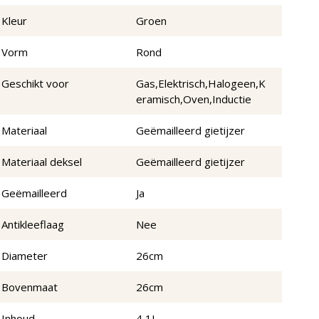
Kleur
Groen
Vorm
Rond
Geschikt voor
Gas,Elektrisch,Halogeen,K
eramisch,Oven,Inductie
Materiaal
Geëmailleerd gietijzer
Materiaal deksel
Geëmailleerd gietijzer
Geëmailleerd
Ja
Antikleeflaag
Nee
Diameter
26cm
Bovenmaat
26cm
Inhoud
4,1L