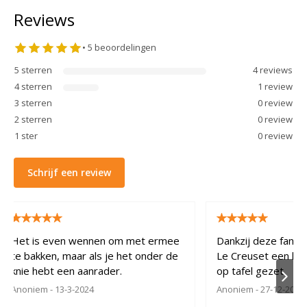
Reviews
•
5
beoordelingen
5
sterren
4
review
s
4
sterren
1
review
3
sterren
0
review
2
sterren
0
review
1
ster
0
review
Schrijf een review
Het is even wennen om met ermee
Dankzij deze fanta
te bakken, maar als je het onder de
Le Creuset een heer
knie hebt een aanrader.
op tafel gezet.
Anoniem
- 13-3-2024
Anoniem
- 27-12-2023