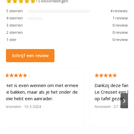
•
5
beoordelingen
5
sterren
4
review
s
4
sterren
1
review
3
sterren
0
review
2
sterren
0
review
1
ster
0
review
Schrijf een review
Het is even wennen om met ermee
Dankzij deze fanta
te bakken, maar als je het onder de
Le Creuset een heer
knie hebt een aanrader.
op tafel gezet.
Anoniem
- 13-3-2024
Anoniem
- 27-12-2023