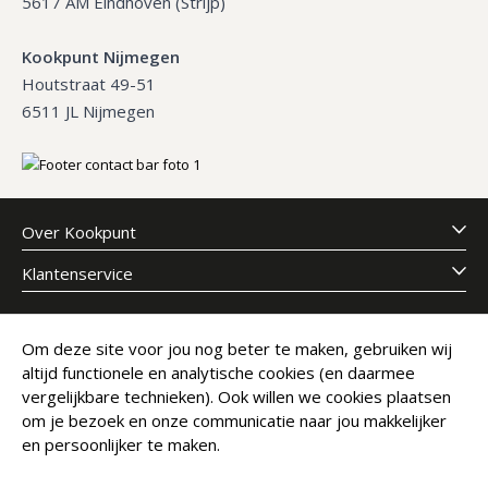
5617 AM Eindhoven (Strijp)
Kookpunt Nijmegen
Houtstraat 49-51
6511 JL Nijmegen
Over Kookpunt
Klantenservice
Meld je aan voor onze nieuwsbrief
Om deze site voor jou nog beter te maken, gebruiken wij
altijd functionele en analytische cookies (en daarmee
E-mailadres
Abonneer
vergelijkbare technieken). Ook willen we cookies plaatsen
om je bezoek en onze communicatie naar jou makkelijker
en persoonlijker te maken.