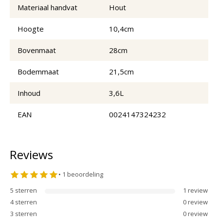
Materiaal handvat
Hout
Hoogte
10,4cm
Bovenmaat
28cm
Bodemmaat
21,5cm
Inhoud
3,6L
EAN
0024147324232
Reviews
•
1
beoordeling
5
sterren
1
review
4
sterren
0
review
3
sterren
0
review