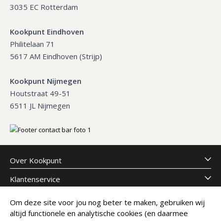
3035 EC Rotterdam
Kookpunt Eindhoven
Philitelaan 71
5617 AM Eindhoven (Strijp)
Kookpunt Nijmegen
Houtstraat 49-51
6511 JL Nijmegen
Over Kookpunt
Klantenservice
Om deze site voor jou nog beter te maken, gebruiken wij
Meld je aan voor onze nieuwsbrief
altijd functionele en analytische cookies (en daarmee