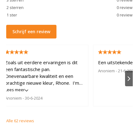
2
sterren
0
review
1
ster
0
review
Schrijf een review
Zoals uit eerdere ervaringen is dit
Een uitstekende pa
een fantastische pan.
Anoniem
- 21-6-2024
Onevenaarbare kwaliteit en een
prachtige nieuwe kleur, Rhone. I’m
in love.
Lees meer
Anoniem
- 30-6-2024
Alle
62
reviews