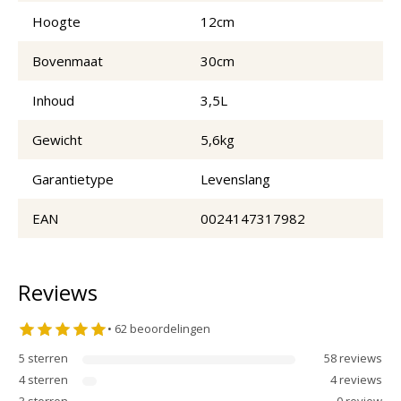
Hoogte
12cm
Bovenmaat
30cm
Inhoud
3,5L
Gewicht
5,6kg
Garantietype
Levenslang
EAN
0024147317982
Reviews
•
62
beoordelingen
5
sterren
58
review
s
4
sterren
4
review
s
3
sterren
0
review