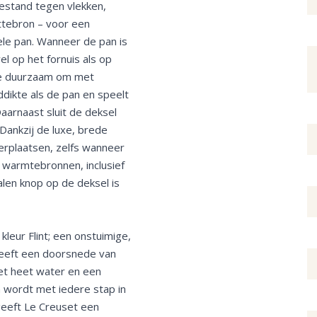
estand tegen vlekken,
ittebron – voor een
le pan. Wanneer de pan is
l op het fornuis als op
 je duurzaam om met
dikte als de pan en speelt
aarnaast sluit de deksel
 Dankzij de luxe, brede
erplaatsen, zelfs wanneer
e warmtebronnen, inclusief
len knop op de deksel is
leur Flint; een onstuimige,
 heeft een doorsnede van
et heet water en een
n wordt met iedere stap in
eeft Le Creuset een