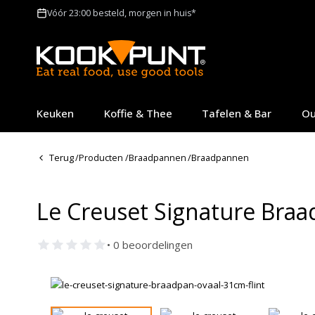
Vóór 23:00 besteld, morgen in huis*
Keuken
Koffie & Thee
Tafelen & Bar
Ou
Terug
/
Producten
/
Braadpannen
/
Braadpannen
Le Creuset Signature Braa
• 0 beoordelingen