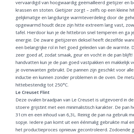
vervaardigd van hoogwaardig geëmailleerd gietijzer en b
krassen en stoten. Gietijzer zorgt – zelfs op een kleine h
gelijkmatige en langdurige warmteverdeling door de gehe
opgewarmd houdt deze zijn hitte extreem lang vast, zowe
tafel. Hierdoor kun je de hittebron snel temperen en ga
energie. De zware gietijzeren deksel heeft dezelfde wand
een belangrijke rol in het goed geleiden van de warmte. D
zeer goed af, zodat smaak, geur en vocht in de pan blijft!
handvatten kun je de pan goed vastpakken en makkelijk v
je ovenwanten gebruikt. De pannen zijn geschikt voor all
inductie en kunnen zonder problemen in de oven. De meta
hittebestendig tot 250°C.
Le Creuset Flint
Deze ovalen braadpan van Le Creuset is uitgevoerd in de k
stoere grijstint met een minimalistisch karakter. De pan
31cm en een inhoud van 6,3L. Reinig de pan na gebruik m
sopje. Iedere pan komt uit een éénmalig gebruikte mal e
het productieproces opnieuw gecontroleerd. Zodoende g