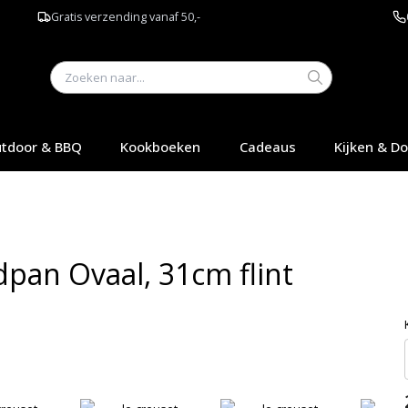
Gratis verzending vanaf 50,-
tdoor & BBQ
Kookboeken
Cadeaus
Kijken & D
dpan Ovaal, 31cm flint