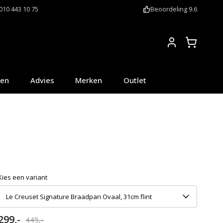
010 443 10 75
Beoordeling 9.6
Account
oen
Advies
Merken
Outlet
Kies een variant
Le Creuset Signature Braadpan Ovaal, 31cm flint
299,-
445,-