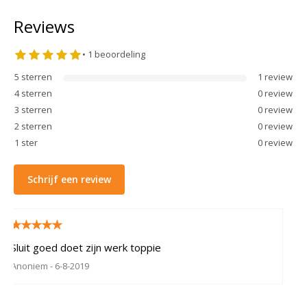
Reviews
•
1
beoordeling
5
sterren
1
review
4
sterren
0
review
3
sterren
0
review
2
sterren
0
review
1
ster
0
review
Schrijf een review
Sluit goed doet zijn werk toppie
Anoniem
- 6-8-2019