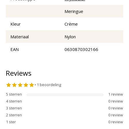
Meringue
Kleur
Crème
Materiaal
Nylon
EAN
0630870302166
Reviews
•
1
beoordeling
5
sterren
1
review
4
sterren
0
review
3
sterren
0
review
2
sterren
0
review
1
ster
0
review