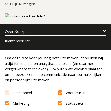
6511 JL Nijmegen
Over Kookpunt
Klantenservice
Meld je aan voor onze nieuwsbrief
Om deze site voor jou nog beter te maken, gebruiken wij
altijd functionele en analytische cookies (en daarmee
E-mailadres
Abonneer
vergelijkbare technieken). Ook willen we cookies plaatsen
om je bezoek en onze communicatie naar jou makkelijker
en persoonlijker te maken.
Functioneel
Voorkeuren
Marketing
Statistieken
Beoordeling
9.6