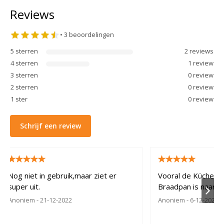
Reviews
•
3
beoordelingen
5
sterren
2
review
s
4
sterren
1
review
3
sterren
0
review
2
sterren
0
review
1
ster
0
review
Schrijf een review
Nog niet in gebruik,maar ziet er
Vooral de Küchenp
super uit.
Braadpan is naar t
Anoniem
- 21-12-2022
Anoniem
- 6-12-2022