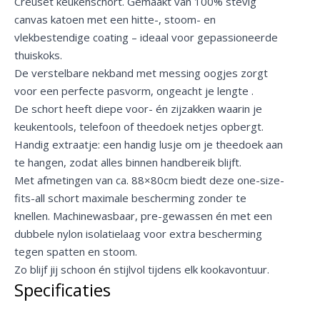
Creuset keukenschort. Gemaakt van 100% stevig
canvas katoen met een hitte-, stoom- en
vlekbestendige coating – ideaal voor gepassioneerde
thuiskoks.
De verstelbare nekband met messing oogjes zorgt
voor een perfecte pasvorm, ongeacht je lengte
.
De schort heeft diepe voor- én zijzakken waarin je
keukentools, telefoon of theedoek netjes opbergt.
Handig extraatje: een handig lusje om je theedoek aan
te hangen, zodat alles binnen handbereik blijft.
Met afmetingen van ca. 88×80cm biedt deze one-size-
fits-all schort maximale bescherming zonder te
knellen.
Machinewasbaar, pre-gewassen én met een
dubbele nylon isolatielaag voor extra bescherming
tegen spatten en stoom.
Zo blijf jij schoon én stijlvol tijdens elk kookavontuur.
Specificaties