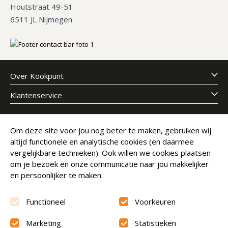
Houtstraat 49-51
6511 JL Nijmegen
Over Kookpunt
Klantenservice
Meld je aan voor onze nieuwsbrief
Om deze site voor jou nog beter te maken, gebruiken wij
altijd functionele en analytische cookies (en daarmee
E-mailadres
Abonneer
vergelijkbare technieken). Ook willen we cookies plaatsen
om je bezoek en onze communicatie naar jou makkelijker
en persoonlijker te maken.
Functioneel
Voorkeuren
Marketing
Statistieken
Beoordeling
9.6