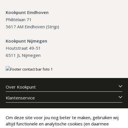
Kookpunt Eindhoven
Philitelaan 71
5617 AM Eindhoven (Strijp)
Kookpunt Nijmegen
Houtstraat 49-51
6511 JL Nijmegen
Over Kookpunt
Klantenservice
Meld je aan voor onze nieuwsbrief
Om deze site voor jou nog beter te maken, gebruiken wij
altijd functionele en analytische cookies (en daarmee
E-mailadres