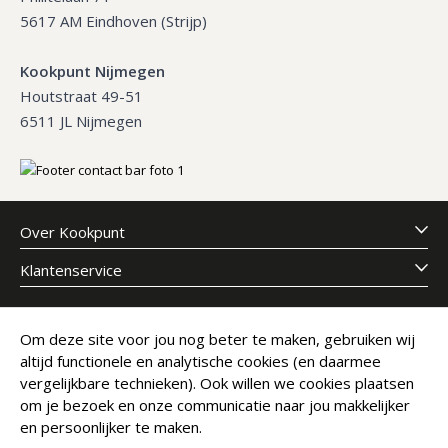
5617 AM Eindhoven (Strijp)
Kookpunt Nijmegen
Houtstraat 49-51
6511 JL Nijmegen
Over Kookpunt
Klantenservice
Meld je aan voor onze nieuwsbrief
Om deze site voor jou nog beter te maken, gebruiken wij
altijd functionele en analytische cookies (en daarmee
E-mailadres
Abonneer
vergelijkbare technieken). Ook willen we cookies plaatsen
om je bezoek en onze communicatie naar jou makkelijker
en persoonlijker te maken.