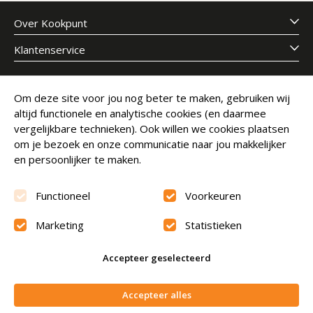
Over Kookpunt
Klantenservice
Meld je aan voor onze nieuwsbrief
Om deze site voor jou nog beter te maken, gebruiken wij
altijd functionele en analytische cookies (en daarmee
E-mailadres
Abonneer
vergelijkbare technieken). Ook willen we cookies plaatsen
om je bezoek en onze communicatie naar jou makkelijker
en persoonlijker te maken.
Functioneel
Voorkeuren
Marketing
Statistieken
Beoordeling
9.6
Accepteer geselecteerd
© Copyright 2026 Kookpunt.nl
|
Algemene voorwaarden
In winkelwagen
Accepteer alles
|
Privacyverklaring
|
Cookies