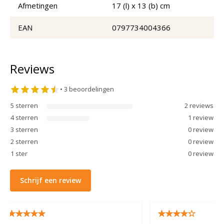
Afmetingen
17 (l) x 13 (b) cm
EAN
0797734004366
Reviews
•
3
beoordelingen
5
sterren
2
review
s
4
sterren
1
review
3
sterren
0
review
2
sterren
0
review
1
ster
0
review
Schrijf een review