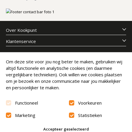
Over Kookpunt
Klantenservice
Meld je aan voor onze nieuwsbrief
Om deze site voor jou nog beter te maken, gebruiken wij
altijd functionele en analytische cookies (en daarmee
E-mailadres
Abonneer
vergelijkbare technieken). Ook willen we cookies plaatsen
om je bezoek en onze communicatie naar jou makkelijker
en persoonlijker te maken.
Functioneel
Voorkeuren
Marketing
Statistieken
Beoordeling
9.6
Accepteer geselecteerd