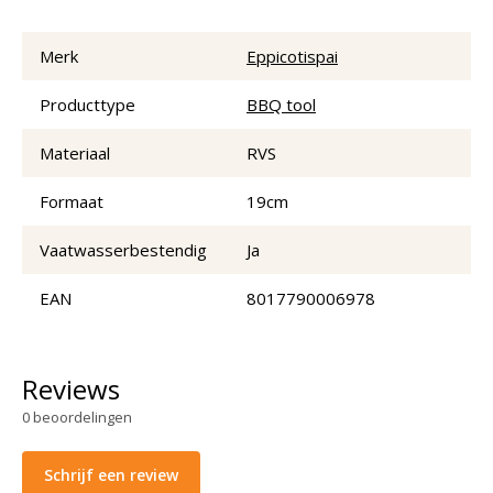
Merk
Eppicotispai
Producttype
BBQ tool
Materiaal
RVS
Formaat
19cm
Vaatwasserbestendig
Ja
EAN
8017790006978
Reviews
0
beoordelingen
Schrijf een review