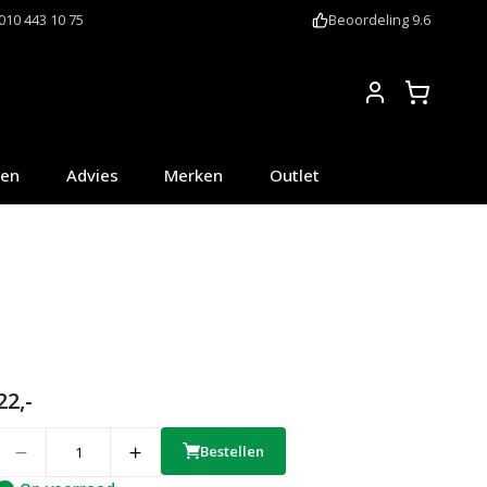
010 443 10 75
Beoordeling 9.6
Account
oen
Advies
Merken
Outlet
22,-
uantity
Bestellen