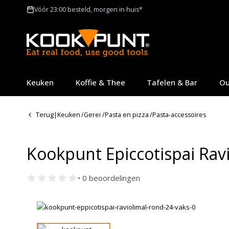
Vóór 23:00 besteld, morgen in huis*
Keuken
Koffie & Thee
Tafelen & Bar
Ou
Terug
|
Keuken
/
Gerei
/
Pasta en pizza
/
Pasta-accessoires
Kookpunt Epiccotispai Ravi
• 0 beoordelingen