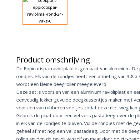
Product omschrijving
De Eppicotispai ravioliplaat is gemaakt van aluminium. De 
rondjes. Elk van de rondjes heeft een afmeting van 3,8 x 3,
wordt een kleine deegroller meegeleverd
Deze set is voorzien van een aluminium ravioliplaat en een
eenvoudig lekker gevulde deegkussentjes maken met vers
voorzien van rubberen voetjes zodat deze niet weg kan g
Gebruik de plaat door een vel vers pastadeeg over de pla
in elk van de rondjes te duwen. Vul de rondjes met de ge
geheel af met nog een vel pastadeeg. Door met de deegr
rollen snijden de ravioli vanzelf op maat door de zig-za