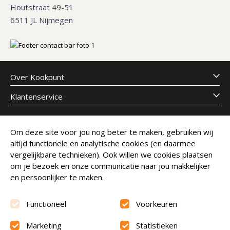
Houtstraat 49-51
6511 JL Nijmegen
Over Kookpunt
Klantenservice
Meld je aan voor onze nieuwsbrief
Om deze site voor jou nog beter te maken, gebruiken wij
altijd functionele en analytische cookies (en daarmee
E-mailadres
Abonneer
vergelijkbare technieken). Ook willen we cookies plaatsen
om je bezoek en onze communicatie naar jou makkelijker
en persoonlijker te maken.
Functioneel
Voorkeuren
Marketing
Statistieken
Beoordeling
9.6