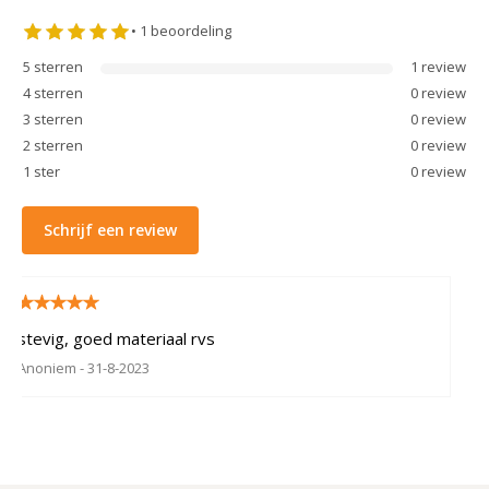
•
1
beoordeling
5
sterren
1
review
4
sterren
0
review
3
sterren
0
review
2
sterren
0
review
1
ster
0
review
Schrijf een review
stevig, goed materiaal rvs
Anoniem
- 31-8-2023