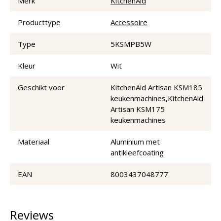
Merk
KitchenAid
Producttype
Accessoire
Type
5KSMPB5W
Kleur
Wit
Geschikt voor
KitchenAid Artisan KSM185
keukenmachines,KitchenAid
Artisan KSM175
keukenmachines
Materiaal
Aluminium met
antikleefcoating
EAN
8003437048777
Reviews