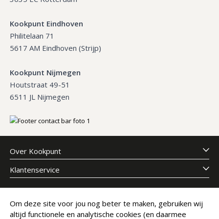
Kookpunt Eindhoven
Philitelaan 71
5617 AM Eindhoven (Strijp)
Kookpunt Nijmegen
Houtstraat 49-51
6511 JL Nijmegen
Over Kookpunt
Klantenservice
Meld je aan voor onze nieuwsbrief
Om deze site voor jou nog beter te maken, gebruiken wij
altijd functionele en analytische cookies (en daarmee
E-mailadres