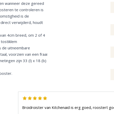
omen wanneer deze gereed
steren te controleren is
komstigheid is de
 direct verwijderd, houdt
 van 4cm breed, om 2 of 4
 tostiklem
ls de uitneembare
aal, voorzien van een fraai
tingen zijn 33 (l) x 18 (b)
ooster.
Broidroister van Kitchenaid is erg goed, roostert goe