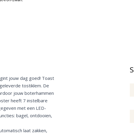
S
egint jouw dag goed! Toast
jgeleverde tostiklem. De
 waardoor jouw boterhammen
ster heeft 7 instelbare
ngegeven met een LED-
uncties: bagel, ontdooien,
utomatisch laat zakken,