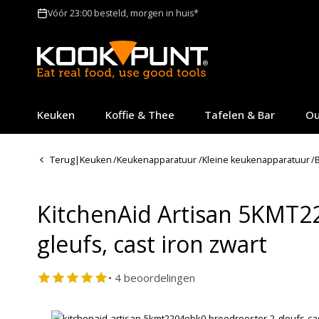
Vóór 23:00 besteld, morgen in huis*
Keuken
Koffie & Thee
Tafelen & Bar
Ou
Terug
|
Keuken
/
Keukenapparatuur
/
Kleine keukenapparatuur
/
KitchenAid Artisan 5KMT2
gleufs, cast iron zwart
• 4 beoordelingen