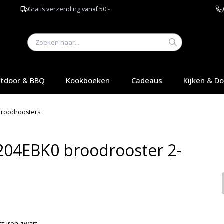
Gratis verzending vanaf 50,-
tdoor & BBQ
Kookboeken
Cadeaus
Kijken & D
Broodroosters
204EBK0 broodrooster 2-