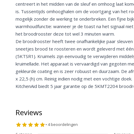
centreert in het midden van de sleuf en omhoog laat k
is. Tussentijds omhooghalen om de voortgang van het roo
mogelijk zonder de werking te onderbreken. Een fijne bij
warmhoudfunctie: wanneer je de toast na het signaal niet
het broodrooster deze tot wel 3 minuten warm.
De broodrooster heeft twee onafhankelijke paar sleuven
sneetjes brood te roosteren en wordt geleverd met één
(5KTSR1). Kruimels zijn eenvoudig te verwijderen midde
kruimellade. Het apparaat is vervaardigd van gegoten met
gekleurde coating en is zeer robuust en duurzaam. De afme
x 22,5 (h) cm. Reinig indien nodig met een vochtige doek.
KitchenAid biedt 5 jaar garantie op de 5KMT2204 broodr
Reviews
•
4
beoordelingen