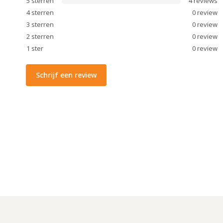
5
sterren
4
review
s
4
sterren
0
review
3
sterren
0
review
2
sterren
0
review
1
ster
0
review
Schrijf een review