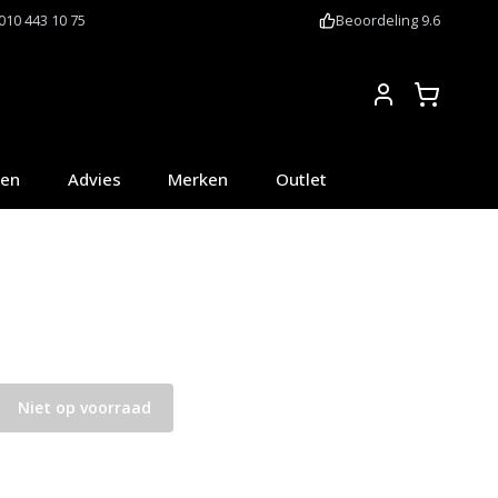
010 443 10 75
Beoordeling 9.6
Account
oen
Advies
Merken
Outlet
Niet op voorraad