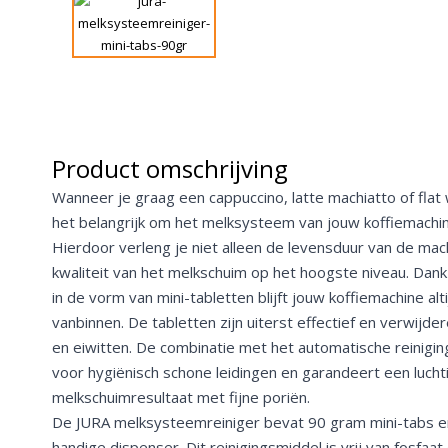
Product omschrijving
Wanneer je graag een cappuccino, latte machiatto of flat w
het belangrijk om het melksysteem van jouw koffiemachin
Hierdoor verleng je niet alleen de levensduur van de mach
kwaliteit van het melkschuim op het hoogste niveau. Dan
in de vorm van mini-tabletten blijft jouw koffiemachine alt
vanbinnen. De tabletten zijn uiterst effectief en verwijd
en eiwitten. De combinatie met het automatische reinig
voor hygiënisch schone leidingen en garandeert een lucht
melkschuimresultaat met fijne poriën.
De JURA melksysteemreiniger bevat 90 gram mini-tabs en
handige dispenser. Dit reinigingsmiddel is vrij van fosfaat