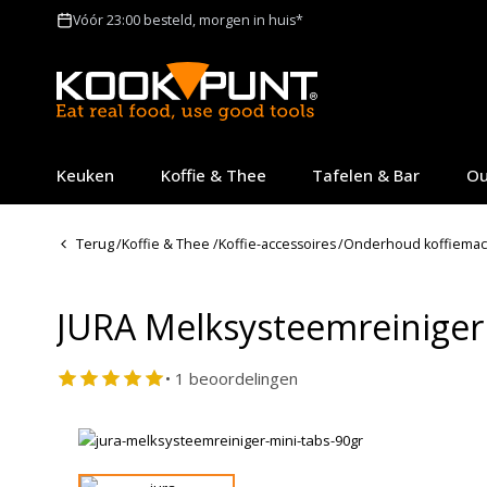
Vóór 23:00 besteld, morgen in huis*
Keuken
Koffie & Thee
Tafelen & Bar
Ou
Terug
/
Koffie & Thee
/
Koffie-accessoires
/
Onderhoud koffiemac
JURA Melksysteemreiniger 
• 1 beoordelingen