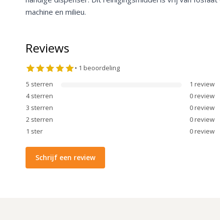
machine en milieu.
Reviews
•
1
beoordeling
5
sterren
1
review
4
sterren
0
review
3
sterren
0
review
2
sterren
0
review
1
ster
0
review
Schrijf een review