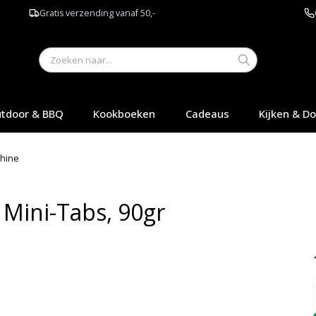
Gratis verzending vanaf 50,-
tdoor & BBQ
Kookboeken
Cadeaus
Kijken & D
hine
Mini-Tabs, 90gr
Q