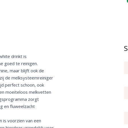
S
hite drinkt is
e goed te reinigen.
ine, maar blijft ook de
kzij de melksysteemreiniger
ijd perfect schoon, ook
eren moeiteloos melkvetten
ingsprogramma zorgt
ig en fluweelzacht
 is voorzien van een
 en hierdoor vriendelijk voor