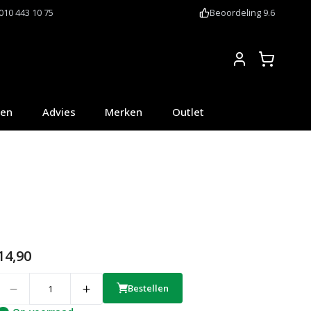
010 443 10 75
Beoordeling 9.6
Account
oen
Advies
Merken
Outlet
14,90
uantity
Bestellen