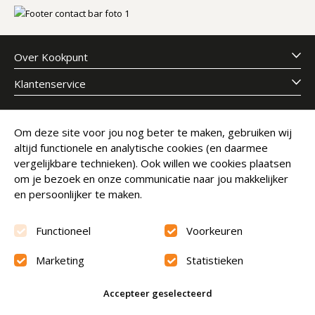
Over Kookpunt
Klantenservice
Meld je aan voor onze nieuwsbrief
Om deze site voor jou nog beter te maken, gebruiken wij
altijd functionele en analytische cookies (en daarmee
E-mailadres
Abonneer
vergelijkbare technieken). Ook willen we cookies plaatsen
om je bezoek en onze communicatie naar jou makkelijker
en persoonlijker te maken.
Functioneel
Voorkeuren
Marketing
Statistieken
Beoordeling
9.6
Accepteer geselecteerd