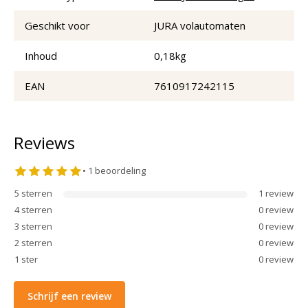
Geschikt voor
JURA volautomaten
Inhoud
0,18kg
EAN
7610917242115
Reviews
•
1
beoordeling
5
sterren
1
review
4
sterren
0
review
3
sterren
0
review
2
sterren
0
review
1
ster
0
review
Schrijf een review