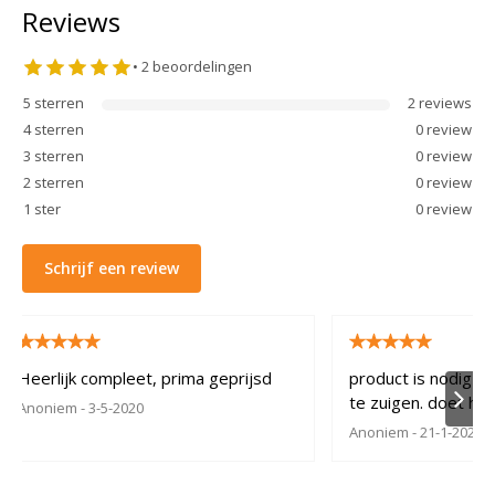
Reviews
•
2
beoordelingen
5
sterren
2
review
s
4
sterren
0
review
3
sterren
0
review
2
sterren
0
review
1
ster
0
review
Schrijf een review
Heerlijk compleet, prima geprijsd
product is nodig v
te zuigen. doet het 
Anoniem
- 3-5-2020
Anoniem
- 21-1-2020