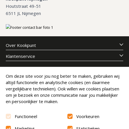
Houtstraat 49-51
6511 JL Nijmegen
Over Kookpunt
Klantenservice
Meld je aan voor onze nieuwsbrief
Om deze site voor jou nog beter te maken, gebruiken wij
altijd functionele en analytische cookies (en daarmee
E-mailadres
Abonneer
vergelijkbare technieken). Ook willen we cookies plaatsen
om je bezoek en onze communicatie naar jou makkelijker
en persoonlijker te maken.
Functioneel
Voorkeuren
Marketing
Statistieken