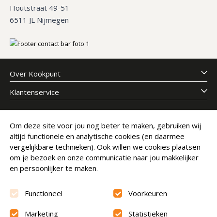
Houtstraat 49-51
6511 JL Nijmegen
Over Kookpunt
Klantenservice
Meld je aan voor onze nieuwsbrief
Om deze site voor jou nog beter te maken, gebruiken wij
altijd functionele en analytische cookies (en daarmee
E-mailadres
Abonneer
vergelijkbare technieken). Ook willen we cookies plaatsen
om je bezoek en onze communicatie naar jou makkelijker
en persoonlijker te maken.
Functioneel
Voorkeuren
Marketing
Statistieken
Beoordeling
9.6