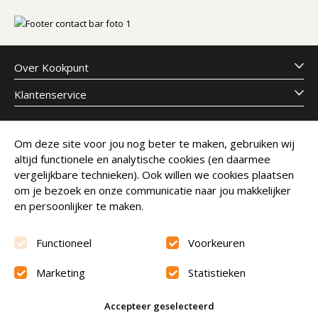
Over Kookpunt
Klantenservice
Meld je aan voor onze nieuwsbrief
Om deze site voor jou nog beter te maken, gebruiken wij
altijd functionele en analytische cookies (en daarmee
E-mailadres
Abonneer
vergelijkbare technieken). Ook willen we cookies plaatsen
om je bezoek en onze communicatie naar jou makkelijker
en persoonlijker te maken.
Functioneel
Voorkeuren
Marketing
Statistieken
Beoordeling
9.6
Accepteer geselecteerd