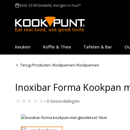
Vóór 23:00 besteld, morgen in huis*
Keuken
Koffie & Thee
Tafelen & Bar
Ou
Terug
/
Producten
/
Kookpannen
/
Kookpannen
Inoxibar Forma Kookpan m
• 0 beoordelingen