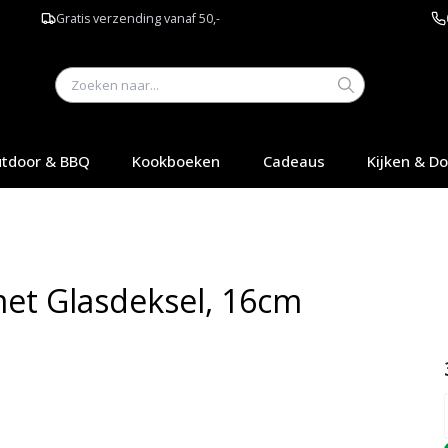
Gratis verzending vanaf 50,-
tdoor & BBQ
Kookboeken
Cadeaus
Kijken & D
et Glasdeksel, 16cm
Q