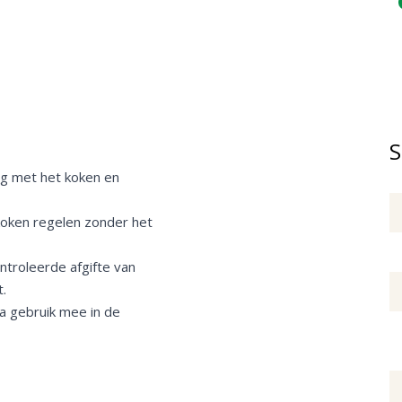
S
ng met het koken en
 koken regelen zonder het
troleerde afgifte van
.
a gebruik mee in de