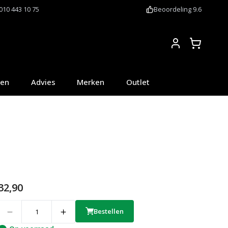
010 443 10 75
Beoordeling 9.6
Account
oen
Advies
Merken
Outlet
32,90
uantity
Bestellen