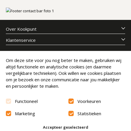
Over Kookpunt
Klantenservice
Meld je aan voor onze nieuwsbrief
Om deze site voor jou nog beter te maken, gebruiken wij
altijd functionele en analytische cookies (en daarmee
E-mailadres
Abonneer
vergelijkbare technieken). Ook willen we cookies plaatsen
om je bezoek en onze communicatie naar jou makkelijker
en persoonlijker te maken.
Functioneel
Voorkeuren
Marketing
Statistieken
Beoordeling
9.6
Accepteer geselecteerd