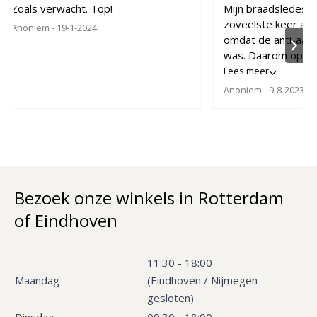
Zoals verwacht. Top!
Mijn braadsledes 
zoveelste keer aan
Anoniem
- 19-1-2024
omdat de anti-aan
was. Daarom op zo
een duurzame oplo
Lees meer
heel tevreden met
Anoniem
- 9-8-2023
braadslede. Makkel
maken en vaatwass
Bezoek onze winkels in Rotterdam
of Eindhoven
11:30 - 18:00
Maandag
(Eindhoven / Nijmegen
gesloten)
Dinsdag
09:30 - 18:00