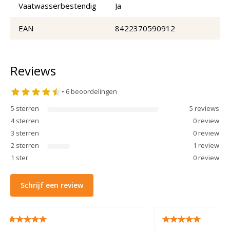
Vaatwasserbestendig
Ja
EAN
8422370590912
Reviews
•
6
beoordelingen
5
sterren
5
review
s
4
sterren
0
review
3
sterren
0
review
2
sterren
1
review
1
ster
0
review
Schrijf een review