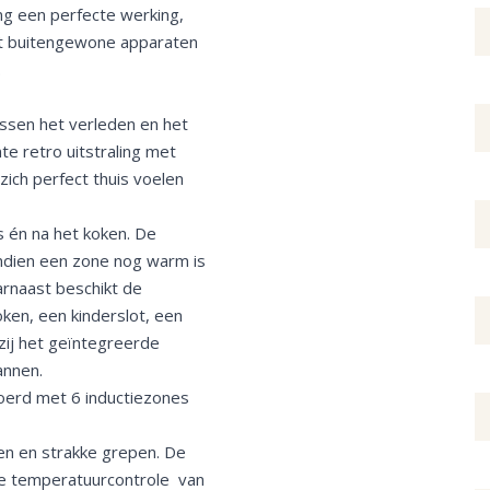
ang een perfecte werking,
met buitengewone apparaten
.
ssen het verleden en het
te retro uitstraling met
ich perfect thuis voelen
s én na het koken. De
indien een zone nog warm is
arnaast beschikt de
oken, een kinderslot, een
ij het geïntegreerde
annen.
voerd met 6 inductiezones
pen en strakke grepen. De
te temperatuurcontrole van