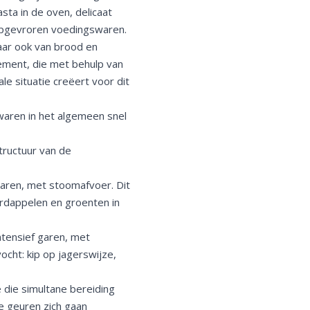
sta in de oven, delicaat
iepgevroren voedingswaren.
maar ook van brood en
lement, die met behulp van
e situatie creëert voor dit
aren in het algemeen snel
ructuur van de
garen, met stoomafvoer. Dit
ardappelen en groenten in
ntensief garen, met
ocht: kip op jagerswijze,
e die simultane bereiding
e geuren zich gaan