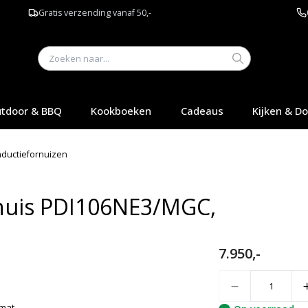
Gratis verzending vanaf 50,-
tdoor & BBQ
Kookboeken
Cadeaus
Kijken & D
nductiefornuizen
rnuis PDI106NE3/MGC,
7.950,-
Quantity