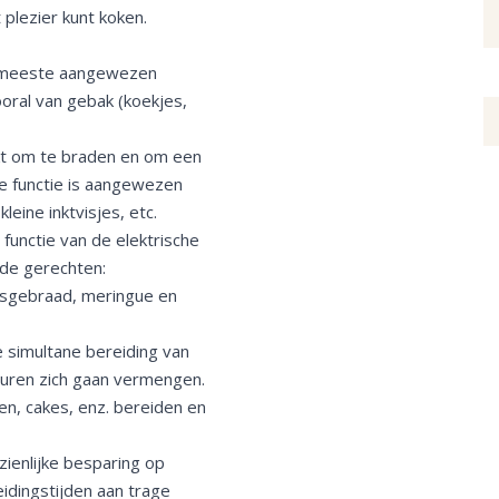
plezier kunt koken.
de meeste aangewezen
oral van gebak (koekjes,
ikt om te braden en om een
e functie is aangewezen
eine inktvisjes, etc.
 functie van de elektrische
nde gerechten:
lfsgebraad, meringue en
e simultane bereiding van
euren zich gaan vermengen.
en, cakes, enz. bereiden en
zienlijke besparing op
eidingstijden aan trage