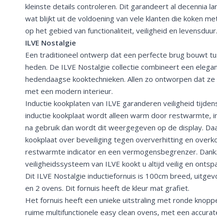
kleinste details controleren. Dit garandeert al decennia l
wat blijkt uit de voldoening van vele klanten die koken 
op het gebied van functionaliteit, veiligheid en levensduur
ILVE Nostalgie
Een traditioneel ontwerp dat een perfecte brug bouwt tu
heden. De ILVE Nostalgie collectie combineert een elegan
hedendaagse kooktechnieken. Allen zo ontworpen dat ze z
met een modern interieur.
Inductie kookplaten van ILVE garanderen veiligheid tijden
inductie kookplaat wordt alleen warm door restwarmte, 
na gebruik dan wordt dit weergegeven op de display. Da
kookplaat over beveiliging tegen oververhitting en overk
restwarmte indicator en een vermogensbegrenzer. Dankz
veiligheidssysteem van ILVE kookt u altijd veilig en ontsp
Dit ILVE Nostalgie inductiefornuis is 100cm breed, uitge
en 2 ovens. Dit fornuis heeft de kleur mat grafiet.
Het fornuis heeft een unieke uitstraling met ronde knop
ruime multifunctionele easy clean ovens, met een accura