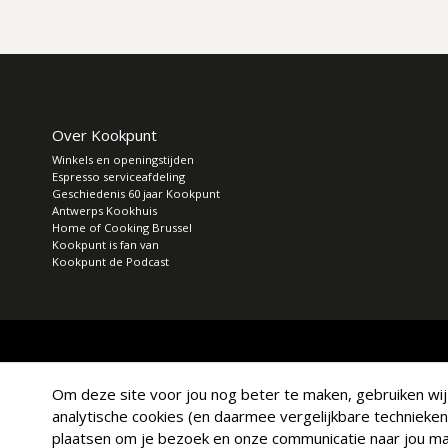
Over Kookpunt
Winkels en openingstijden
Espresso serviceafdeling
Geschiedenis 60 jaar Kookpunt
Antwerps Kookhuis
Home of Cooking Brussel
Kookpunt is fan van
Kookpunt de Podcast
Om deze site voor jou nog beter te maken, gebruiken wij a
analytische cookies (en daarmee vergelijkbare technieken
plaatsen om je bezoek en onze communicatie naar jou mak