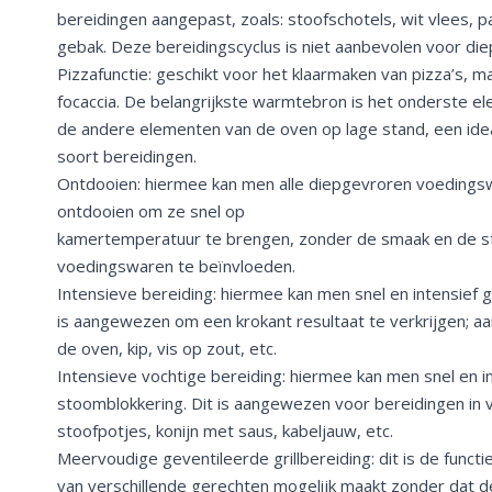
bereidingen aangepast, zoals: stoofschotels, wit vlees, pa
gebak. Deze bereidingscyclus is niet aanbevolen voor d
Pizzafunctie: geschikt voor het klaarmaken van pizza’s, 
focaccia. De belangrijkste warmtebron is het onderste e
de andere elementen van de oven op lage stand, een ideal
soort bereidingen.
Ontdooien: hiermee kan men alle diepgevroren voedingsw
ontdooien om ze snel op
kamertemperatuur te brengen, zonder de smaak en de st
voedingswaren te beïnvloeden.
Intensieve bereiding: hiermee kan men snel en intensief 
is aangewezen om een krokant resultaat te verkrijgen; a
de oven, kip, vis op zout, etc.
Intensieve vochtige bereiding: hiermee kan men snel en i
stoomblokkering. Dit is aangewezen voor bereidingen in v
stoofpotjes, konijn met saus, kabeljauw, etc.
Meervoudige geventileerde grillbereiding: dit is de functi
van verschillende gerechten mogelijk maakt zonder dat d