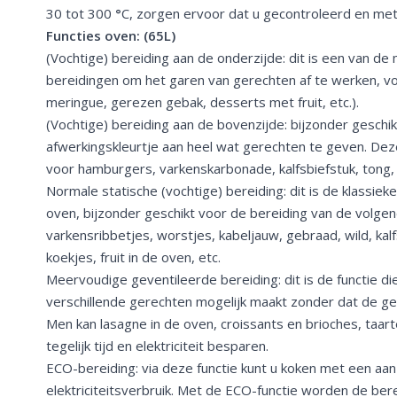
30 tot 300
°
C, zorgen ervoor dat u gecontroleerd en met 
Functies oven: (65L)
(Vochtige) bereiding aan de onderzijde: dit is een van 
bereidingen om het garen van gerechten af te werken, vo
meringue, gerezen gebak, desserts met fruit, etc.).
(Vochtige) bereiding aan de bovenzijde: bijzonder gesch
afwerkingskleurtje aan heel wat gerechten te geven. Dez
voor hamburgers, varkenskarbonade, kalfsbiefstuk, tong, kl
Normale statische (vochtige) bereiding: dit is de klassieke
oven, bijzonder geschikt voor de bereiding van de volge
varkensribbetjes, worstjes, kabeljauw, gebraad, wild, ka
koekjes, fruit in de oven, etc.
Meervoudige geventileerde bereiding: dit is de functie di
verschillende gerechten mogelijk maakt zonder dat de g
Men kan lasagne in de oven, croissants en brioches, taart
tegelijk tijd en elektriciteit besparen.
ECO-bereiding: via deze functie kunt u koken met een aan
elektriciteitsverbruik. Met de ECO-functie worden de ber