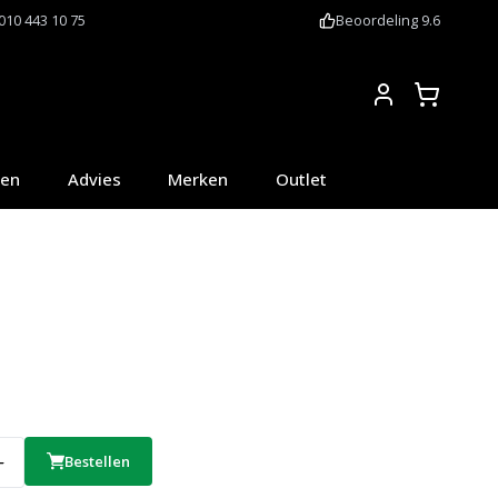
010 443 10 75
Beoordeling 9.6
Account
oen
Advies
Merken
Outlet
Bestellen