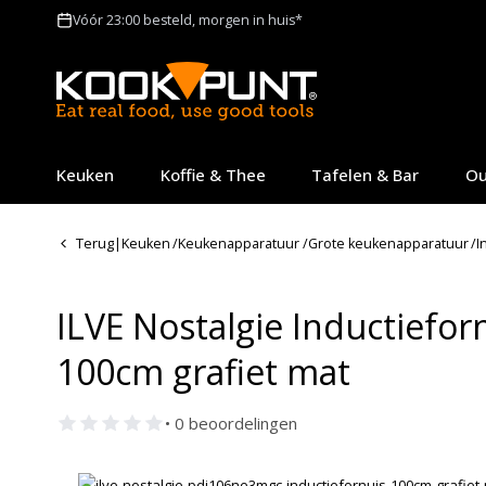
Vóór 23:00 besteld, morgen in huis*
Keuken
Koffie & Thee
Tafelen & Bar
Ou
Terug
|
Keuken
/
Keukenapparatuur
/
Grote keukenapparatuur
/
I
ILVE Nostalgie Inductiefo
100cm grafiet mat
• 0 beoordelingen