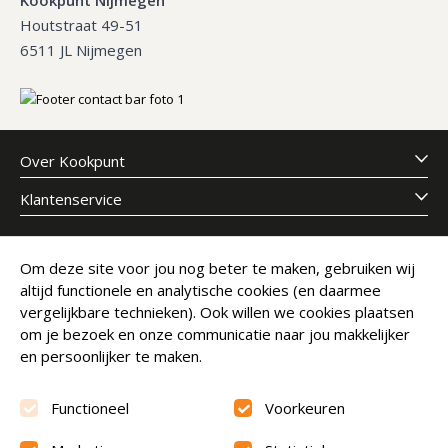
Houtstraat 49-51
6511 JL Nijmegen
Over Kookpunt
Klantenservice
Meld je aan voor onze nieuwsbrief
Om deze site voor jou nog beter te maken, gebruiken wij
altijd functionele en analytische cookies (en daarmee
E-mailadres
Abonneer
vergelijkbare technieken). Ook willen we cookies plaatsen
om je bezoek en onze communicatie naar jou makkelijker
en persoonlijker te maken.
Functioneel
Voorkeuren